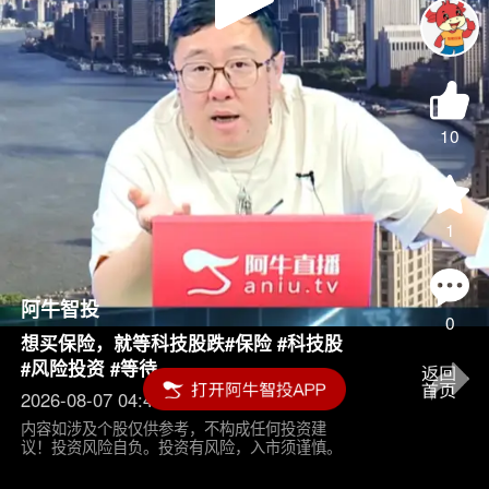
Play
Video
10
1
阿牛智投
0
想买保险，就等科技股跌#保险 #科技股
#风险投资 #等待
2026-08-07 04:45
内容如涉及个股仅供参考，不构成任何投资建
议！投资风险自负。投资有风险，入市须谨慎。