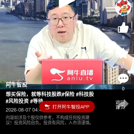
Play
Video
9
1
阿牛智投
0
想买保险，就等科技股跌#保险 #科技股
#风险投资 #等待
2026-08-07 04:45
内容如涉及个股仅供参考，不构成任何投资建
议！投资风险自负。投资有风险，入市须谨慎。