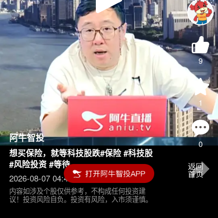
Play
Video
9
1
阿牛智投
0
想买保险，就等科技股跌#保险 #科技股
#风险投资 #等待
2026-08-07 04:45
内容如涉及个股仅供参考，不构成任何投资建
议！投资风险自负。投资有风险，入市须谨慎。