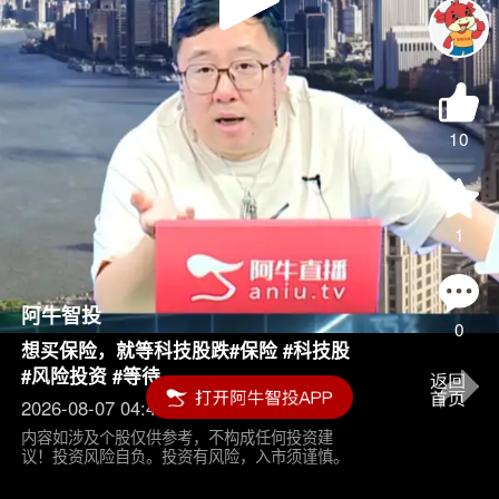
Play
Video
10
1
阿牛智投
0
想买保险，就等科技股跌#保险 #科技股
#风险投资 #等待
2026-08-07 04:45
内容如涉及个股仅供参考，不构成任何投资建
议！投资风险自负。投资有风险，入市须谨慎。