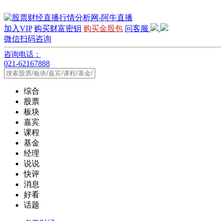
加入VIP
购买财富密钥
购买金股包
问客服
微信扫码咨询
咨询电话：
021-62167888
综合
股票
板块
嘉宾
课程
基金
经理
说说
快评
消息
好看
话题