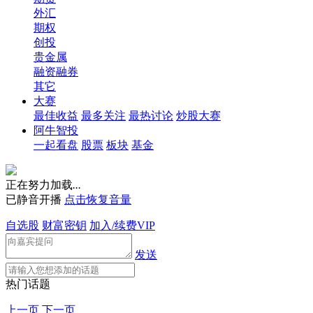
外汇
期权
创投
贵金属
融资融券
其它
大赛
最佳收益
最多关注
最热讨论
炒股大赛
阿牛智投
一起看盘
股票
板块
基金
正在努力加载
.
.
.
已静音开播
点击恢复音量
自选股
财富密钥
加入/续费VIP
发送
热门话题
上一页
下一页