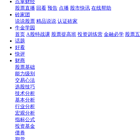
点掌财经
股票直播
回看
预告
点播
股市快讯
在线帮助
砖家团
说说股票
精品说说
认证砖家
牛金学园
首页
A股特战课
股票提高班
投资训练营
金融必学
股票五
话题
好看
快评
财商
股票基础
能力级别
交易心法
选股技巧
技术分析
基本分析
行业分析
宏观分析
指标公式
投资基金
债券
期货