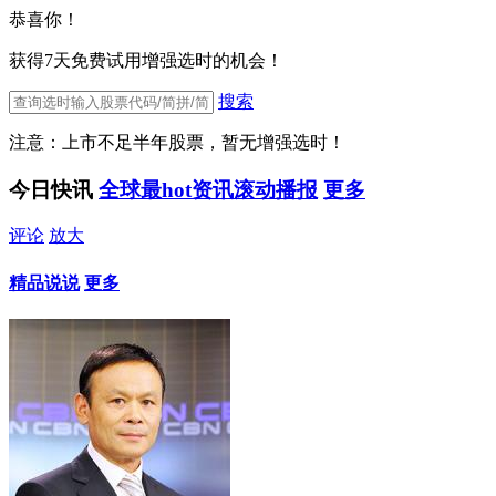
恭喜你！
获得7天免费试用增强选时的机会！
搜索
注意：上市不足半年股票，暂无增强选时！
今日快讯
全球最hot资讯滚动播报
更多
评论
放大
精品说说
更多