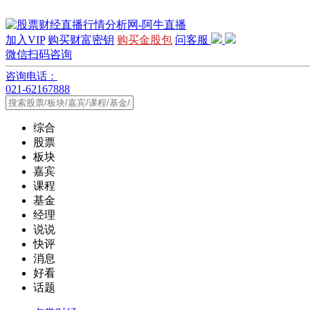
加入VIP
购买财富密钥
购买金股包
问客服
微信扫码咨询
咨询电话：
021-62167888
综合
股票
板块
嘉宾
课程
基金
经理
说说
快评
消息
好看
话题