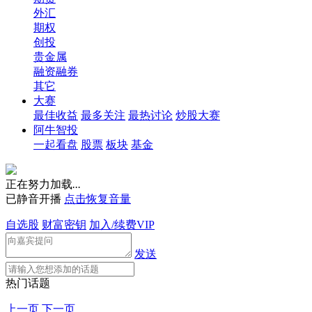
外汇
期权
创投
贵金属
融资融券
其它
大赛
最佳收益
最多关注
最热讨论
炒股大赛
阿牛智投
一起看盘
股票
板块
基金
正在努力加载
.
.
.
已静音开播
点击恢复音量
自选股
财富密钥
加入/续费VIP
发送
热门话题
上一页
下一页