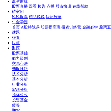
点掌财经
股票直播
回看
预告
点播
股市快讯
在线帮助
砖家团
说说股票
精品说说
认证砖家
牛金学园
首页
A股特战课
股票提高班
投资训练营
金融必学
股票五
话题
好看
快评
财商
股票基础
能力级别
交易心法
选股技巧
技术分析
基本分析
行业分析
宏观分析
指标公式
投资基金
债券
期货