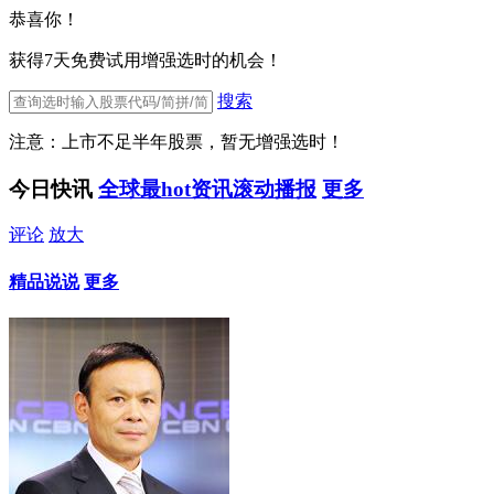
恭喜你！
获得7天免费试用增强选时的机会！
搜索
注意：上市不足半年股票，暂无增强选时！
今日快讯
全球最hot资讯滚动播报
更多
评论
放大
精品说说
更多