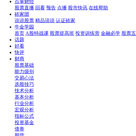
点掌财经
股票直播
回看
预告
点播
股市快讯
在线帮助
砖家团
说说股票
精品说说
认证砖家
牛金学园
首页
A股特战课
股票提高班
投资训练营
金融必学
股票五
话题
好看
快评
财商
股票基础
能力级别
交易心法
选股技巧
技术分析
基本分析
行业分析
宏观分析
指标公式
投资基金
债券
期货