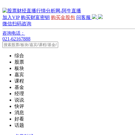
加入VIP
购买财富密钥
购买金股包
问客服
微信扫码咨询
咨询电话：
021-62167888
综合
股票
板块
嘉宾
课程
基金
经理
说说
快评
消息
好看
话题