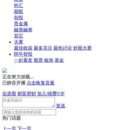
外汇
期权
创投
贵金属
融资融券
其它
大赛
最佳收益
最多关注
最热讨论
炒股大赛
阿牛智投
一起看盘
股票
板块
基金
正在努力加载
.
.
.
已静音开播
点击恢复音量
自选股
财富密钥
加入/续费VIP
发送
热门话题
上一页
下一页