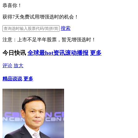
恭喜你！
获得7天免费试用增强选时的机会！
搜索
注意：上市不足半年股票，暂无增强选时！
今日快讯
全球最hot资讯滚动播报
更多
评论
放大
精品说说
更多