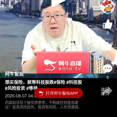
Play
Video
9
1
阿牛智投
0
想买保险，就等科技股跌#保险 #科技股
#风险投资 #等待
2026-08-07 04:45
内容如涉及个股仅供参考，不构成任何投资建
议！投资风险自负。投资有风险，入市须谨慎。