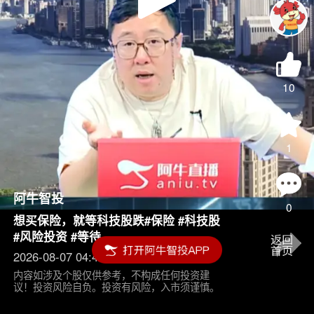
Play
Video
10
1
阿牛智投
0
想买保险，就等科技股跌#保险 #科技股
#风险投资 #等待
2026-08-07 04:45
内容如涉及个股仅供参考，不构成任何投资建
议！投资风险自负。投资有风险，入市须谨慎。