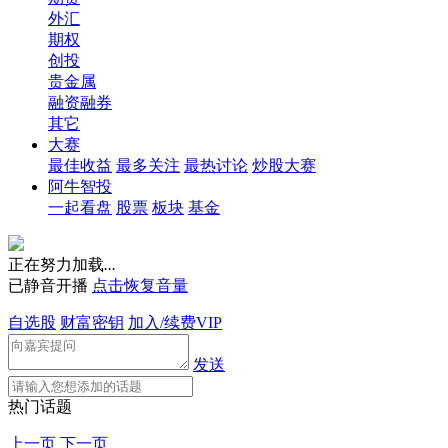
外汇
期权
创投
贵金属
融资融券
其它
大赛
最佳收益
最多关注
最热讨论
炒股大赛
阿牛智投
一起看盘
股票
板块
基金
正在努力加载
.
.
.
已静音开播
点击恢复音量
自选股
财富密钥
加入/续费VIP
发送
热门话题
上一页
下一页