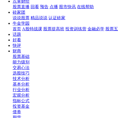
点掌财经
股票直播
回看
预告
点播
股市快讯
在线帮助
砖家团
说说股票
精品说说
认证砖家
牛金学园
首页
A股特战课
股票提高班
投资训练营
金融必学
股票五
话题
好看
快评
财商
股票基础
能力级别
交易心法
选股技巧
技术分析
基本分析
行业分析
宏观分析
指标公式
投资基金
债券
期货