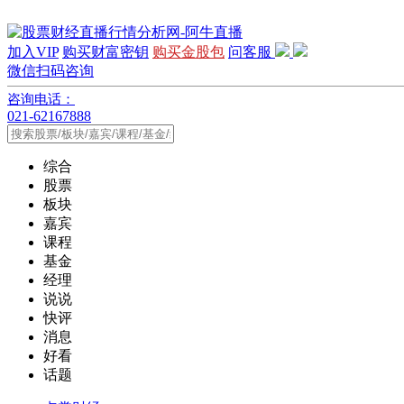
加入VIP
购买财富密钥
购买金股包
问客服
微信扫码咨询
咨询电话：
021-62167888
综合
股票
板块
嘉宾
课程
基金
经理
说说
快评
消息
好看
话题