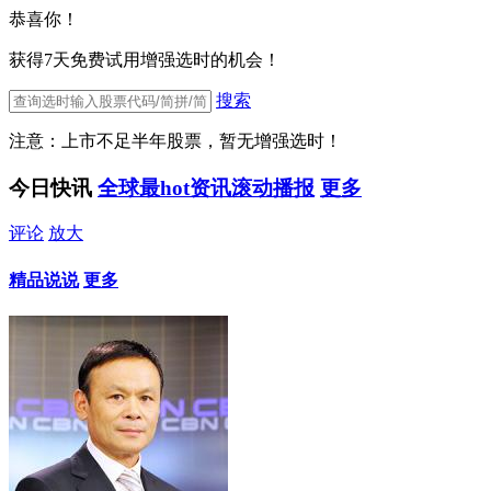
恭喜你！
获得7天免费试用增强选时的机会！
搜索
注意：上市不足半年股票，暂无增强选时！
今日快讯
全球最hot资讯滚动播报
更多
评论
放大
精品说说
更多