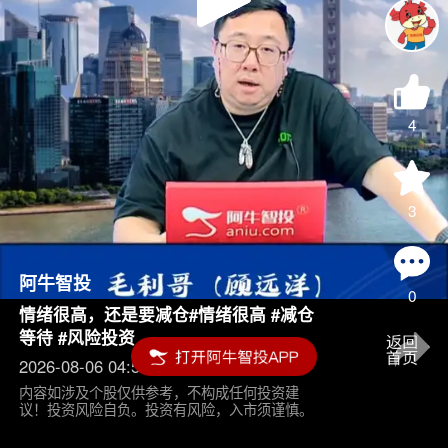
Play
Video
4
3
阿牛智投
0
情绪很高，还是要减仓#情绪很高 #减仓
等待 #风险投资
2026-08-06 04:55
内容如涉及个股仅供参考，不构成任何投资建
议！投资风险自负。投资有风险，入市须谨慎。