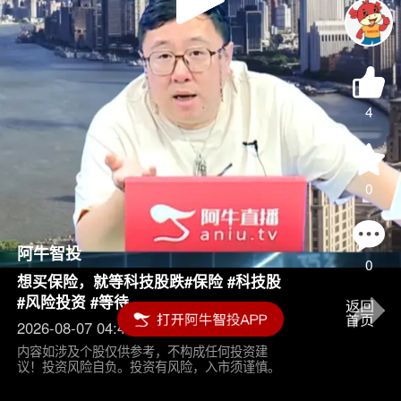
Play
Video
4
0
阿牛智投
0
想买保险，就等科技股跌#保险 #科技股
#风险投资 #等待
2026-08-07 04:45
内容如涉及个股仅供参考，不构成任何投资建
议！投资风险自负。投资有风险，入市须谨慎。