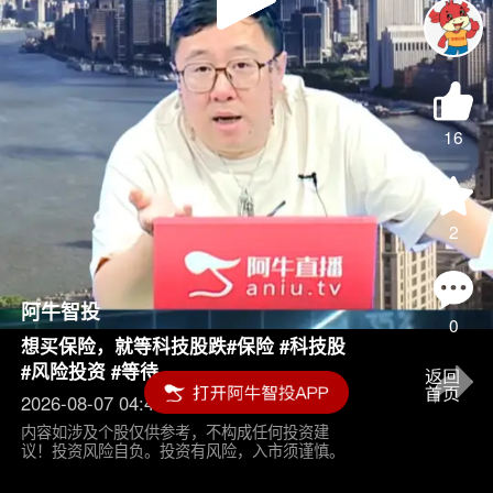
Play
Video
16
2
阿牛智投
0
想买保险，就等科技股跌#保险 #科技股
#风险投资 #等待
2026-08-07 04:45
内容如涉及个股仅供参考，不构成任何投资建
议！投资风险自负。投资有风险，入市须谨慎。