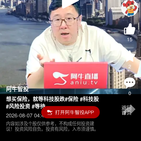
Play
Video
15
2
阿牛智投
0
想买保险，就等科技股跌#保险 #科技股
#风险投资 #等待
2026-08-07 04:45
内容如涉及个股仅供参考，不构成任何投资建
议！投资风险自负。投资有风险，入市须谨慎。