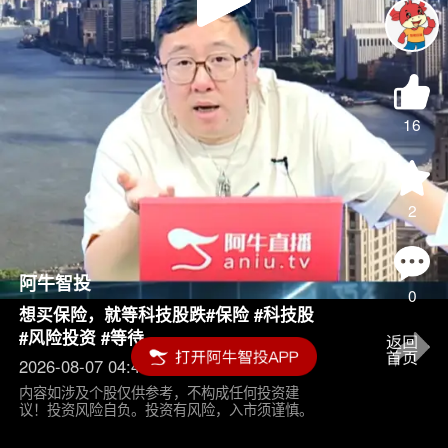
Play
Video
16
2
阿牛智投
0
想买保险，就等科技股跌#保险 #科技股
#风险投资 #等待
2026-08-07 04:45
内容如涉及个股仅供参考，不构成任何投资建
议！投资风险自负。投资有风险，入市须谨慎。