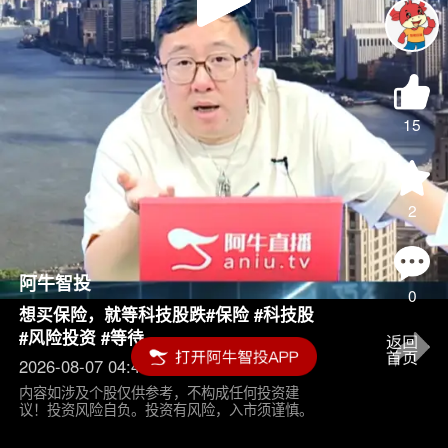
Play
Video
15
2
阿牛智投
0
想买保险，就等科技股跌#保险 #科技股
#风险投资 #等待
2026-08-07 04:45
内容如涉及个股仅供参考，不构成任何投资建
议！投资风险自负。投资有风险，入市须谨慎。