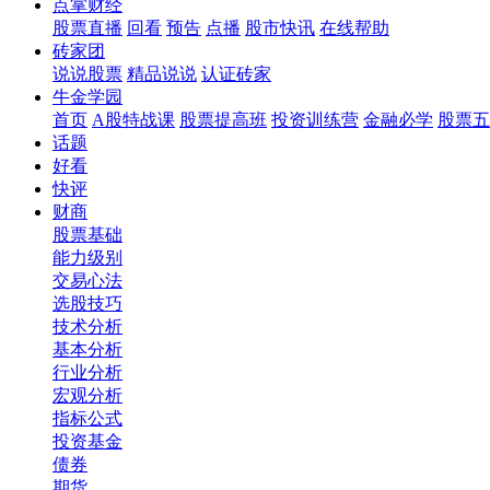
点掌财经
股票直播
回看
预告
点播
股市快讯
在线帮助
砖家团
说说股票
精品说说
认证砖家
牛金学园
首页
A股特战课
股票提高班
投资训练营
金融必学
股票五
话题
好看
快评
财商
股票基础
能力级别
交易心法
选股技巧
技术分析
基本分析
行业分析
宏观分析
指标公式
投资基金
债券
期货