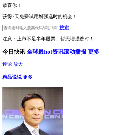
恭喜你！
获得7天免费试用增强选时的机会！
搜索
注意：上市不足半年股票，暂无增强选时！
今日快讯
全球最hot资讯滚动播报
更多
评论
放大
精品说说
更多