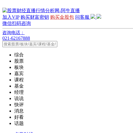
加入VIP
购买财富密钥
购买金股包
问客服
微信扫码咨询
咨询电话：
021-62167888
综合
股票
板块
嘉宾
课程
基金
经理
说说
快评
消息
好看
话题