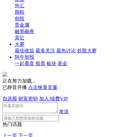
外汇
期权
创投
贵金属
融资融券
其它
大赛
最佳收益
最多关注
最热讨论
炒股大赛
阿牛智投
一起看盘
股票
板块
基金
正在努力加载
.
.
.
已静音开播
点击恢复音量
自选股
财富密钥
加入/续费VIP
发送
热门话题
上一页
下一页