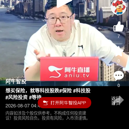
Play
Video
7
0
阿牛智投
0
想买保险，就等科技股跌#保险 #科技股
#风险投资 #等待
2026-08-07 04:45
内容如涉及个股仅供参考，不构成任何投资建
议！投资风险自负。投资有风险，入市须谨慎。