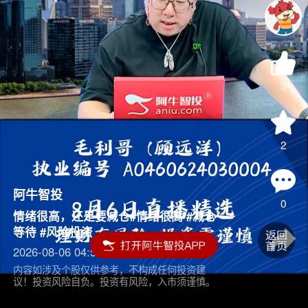
3
2
阿牛智投
0
情绪很高，还是要减仓#情绪很高 #减仓
等待 #风险投资
2026-08-06 04:55
内容如涉及个股仅供参考，不构成任何投资建
议！投资风险自负。投资有风险，入市须谨慎。