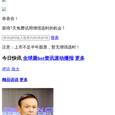
恭喜你！
获得7天免费试用增强选时的机会！
搜索
注意：上市不足半年股票，暂无增强选时！
今日快讯
全球最hot资讯滚动播报
更多
评论
放大
精品说说
更多