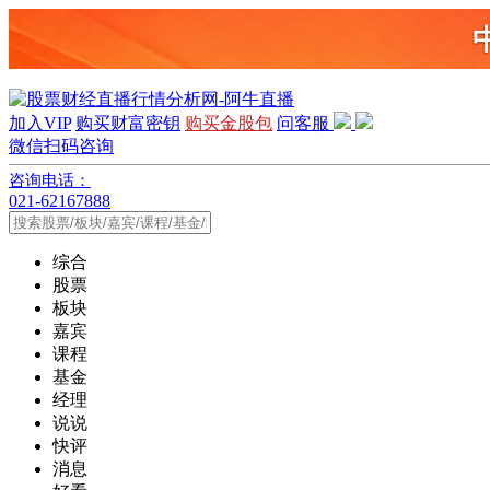
加入VIP
购买财富密钥
购买金股包
问客服
微信扫码咨询
咨询电话：
021-62167888
综合
股票
板块
嘉宾
课程
基金
经理
说说
快评
消息