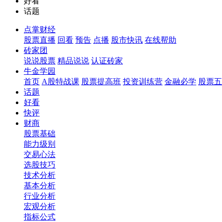
好看
话题
点掌财经
股票直播
回看
预告
点播
股市快讯
在线帮助
砖家团
说说股票
精品说说
认证砖家
牛金学园
首页
A股特战课
股票提高班
投资训练营
金融必学
股票五
话题
好看
快评
财商
股票基础
能力级别
交易心法
选股技巧
技术分析
基本分析
行业分析
宏观分析
指标公式