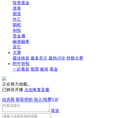
投资基金
债券
期货
外汇
期权
创投
贵金属
融资融券
其它
大赛
最佳收益
最多关注
最热讨论
炒股大赛
阿牛智投
一起看盘
股票
板块
基金
正在努力加载
.
.
.
已静音开播
点击恢复音量
自选股
财富密钥
加入/续费VIP
发送