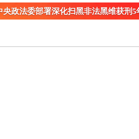
中央政法委部署深化扫黑
非法黑维获刑5