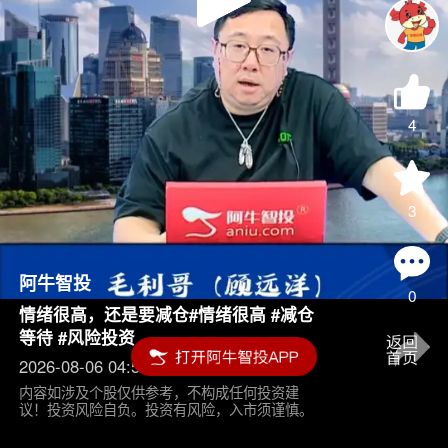
Play
Video
4
3
阿牛智投
0
情绪很高，还是要减仓#情绪很高 #减仓
等待 #风险投资
2026-08-06 04:55
内容如涉及个股仅供参考，不构成任何投资建
议！投资风险自负。投资有风险，入市须谨慎。