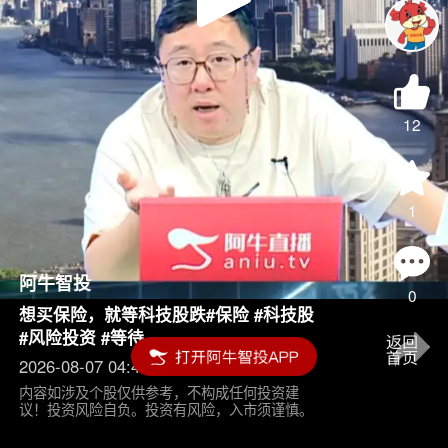
Play
Video
12
1
阿牛智投
0
想买保险，就等科技股跌#保险 #科技股
#风险投资 #等待
2026-08-07 04:45
内容如涉及个股仅供参考，不构成任何投资建
议！投资风险自负。投资有风险，入市须谨慎。