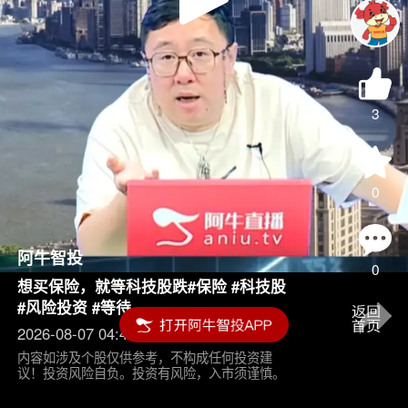
Play
Video
3
0
阿牛智投
0
想买保险，就等科技股跌#保险 #科技股
#风险投资 #等待
2026-08-07 04:45
内容如涉及个股仅供参考，不构成任何投资建
议！投资风险自负。投资有风险，入市须谨慎。