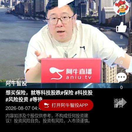
Play
Video
8
0
阿牛智投
0
想买保险，就等科技股跌#保险 #科技股
#风险投资 #等待
2026-08-07 04:45
内容如涉及个股仅供参考，不构成任何投资建
议！投资风险自负。投资有风险，入市须谨慎。