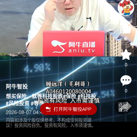
8
0
阿牛智投
0
想买保险，就等科技股跌#保险 #科技股
#风险投资 #等待
2026-08-07 04:45
内容如涉及个股仅供参考，不构成任何投资建
议！投资风险自负。投资有风险，入市须谨慎。