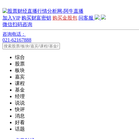
加入VIP
购买财富密钥
购买金股包
问客服
微信扫码咨询
咨询电话：
021-62167888
综合
股票
板块
嘉宾
课程
基金
经理
说说
快评
消息
好看
话题