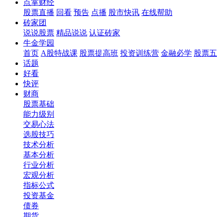
点掌财经
股票直播
回看
预告
点播
股市快讯
在线帮助
砖家团
说说股票
精品说说
认证砖家
牛金学园
首页
A股特战课
股票提高班
投资训练营
金融必学
股票五
话题
好看
快评
财商
股票基础
能力级别
交易心法
选股技巧
技术分析
基本分析
行业分析
宏观分析
指标公式
投资基金
债券
期货