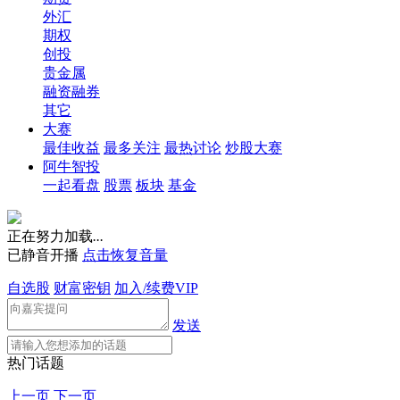
外汇
期权
创投
贵金属
融资融券
其它
大赛
最佳收益
最多关注
最热讨论
炒股大赛
阿牛智投
一起看盘
股票
板块
基金
正在努力加载
.
.
.
已静音开播
点击恢复音量
自选股
财富密钥
加入/续费VIP
发送
热门话题
上一页
下一页