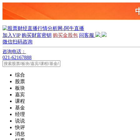
加入VIP
购买财富密钥
购买金股包
问客服
微信扫码咨询
咨询电话：
021-62167888
综合
股票
板块
嘉宾
课程
基金
经理
说说
快评
消息