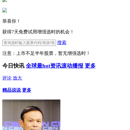
恭喜你！
获得7天免费试用增强选时的机会！
搜索
注意：上市不足半年股票，暂无增强选时！
今日快讯
全球最hot资讯滚动播报
更多
评论
放大
精品说说
更多