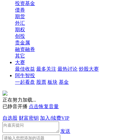
投资基金
债券
期货
外汇
期权
创投
贵金属
融资融券
其它
大赛
最佳收益
最多关注
最热讨论
炒股大赛
阿牛智投
一起看盘
股票
板块
基金
正在努力加载
.
.
.
已静音开播
点击恢复音量
自选股
财富密钥
加入/续费VIP
发送