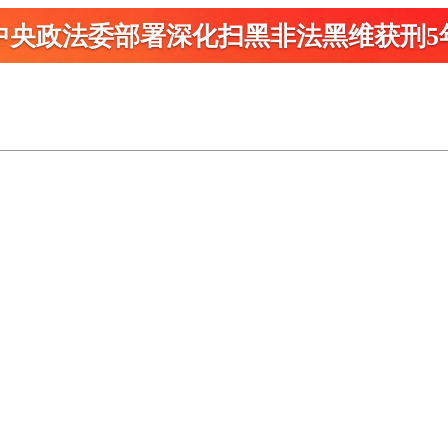
中央政法委部署深化扫黑
非法黑维获刑5