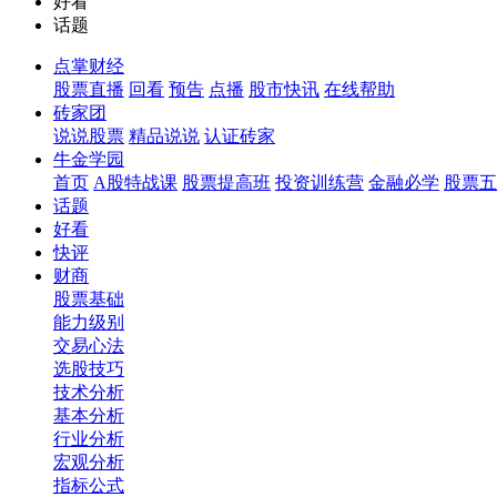
好看
话题
点掌财经
股票直播
回看
预告
点播
股市快讯
在线帮助
砖家团
说说股票
精品说说
认证砖家
牛金学园
首页
A股特战课
股票提高班
投资训练营
金融必学
股票五
话题
好看
快评
财商
股票基础
能力级别
交易心法
选股技巧
技术分析
基本分析
行业分析
宏观分析
指标公式