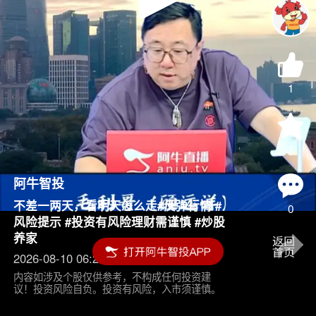
Play
Video
1
1
阿牛智投
不差一两天，看明天怎么走#反弹行情 #
0
风险提示 #投资有风险理财需谨慎 #炒股
养家
2026-08-10 06:24
内容如涉及个股仅供参考，不构成任何投资建
议！投资风险自负。投资有风险，入市须谨慎。