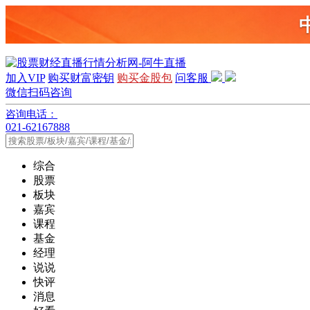
加入VIP
购买财富密钥
购买金股包
问客服
微信扫码咨询
咨询电话：
021-62167888
综合
股票
板块
嘉宾
课程
基金
经理
说说
快评
消息