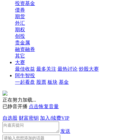
投资基金
债券
期货
外汇
期权
创投
贵金属
融资融券
其它
大赛
最佳收益
最多关注
最热讨论
炒股大赛
阿牛智投
一起看盘
股票
板块
基金
正在努力加载
.
.
.
已静音开播
点击恢复音量
自选股
财富密钥
加入/续费VIP
发送