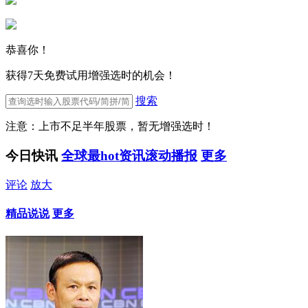
恭喜你！
获得7天免费试用增强选时的机会！
搜索
注意：上市不足半年股票，暂无增强选时！
今日快讯
全球最hot资讯滚动播报
更多
评论
放大
精品说说
更多