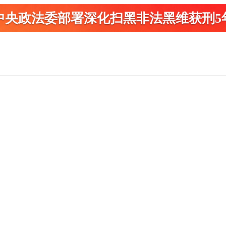
中央政法委部署深化扫黑
非法黑维获刑5