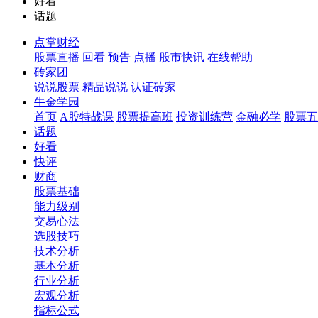
好看
话题
点掌财经
股票直播
回看
预告
点播
股市快讯
在线帮助
砖家团
说说股票
精品说说
认证砖家
牛金学园
首页
A股特战课
股票提高班
投资训练营
金融必学
股票五
话题
好看
快评
财商
股票基础
能力级别
交易心法
选股技巧
技术分析
基本分析
行业分析
宏观分析
指标公式