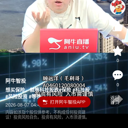
8
0
阿牛智投
0
想买保险，就等科技股跌#保险 #科技股
#风险投资 #等待
2026-08-07 04:45
内容如涉及个股仅供参考，不构成任何投资建
议！投资风险自负。投资有风险，入市须谨慎。