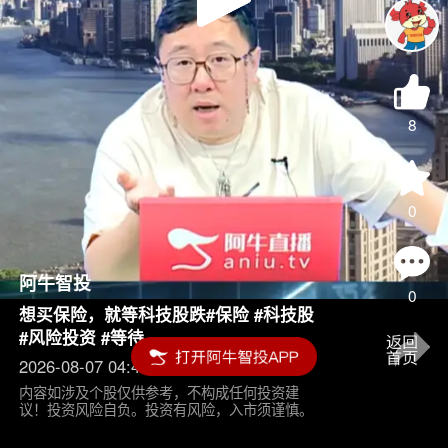
Play
Video
8
0
阿牛智投
0
想买保险，就等科技股跌#保险 #科技股
#风险投资 #等待
2026-08-07 04:45
内容如涉及个股仅供参考，不构成任何投资建
议！投资风险自负。投资有风险，入市须谨慎。