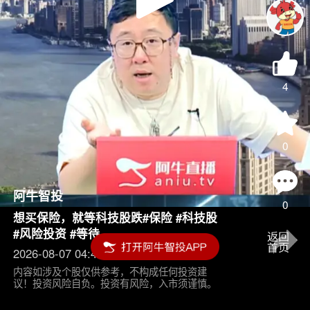
Play
Video
4
0
阿牛智投
0
想买保险，就等科技股跌#保险 #科技股
#风险投资 #等待
2026-08-07 04:45
内容如涉及个股仅供参考，不构成任何投资建
议！投资风险自负。投资有风险，入市须谨慎。