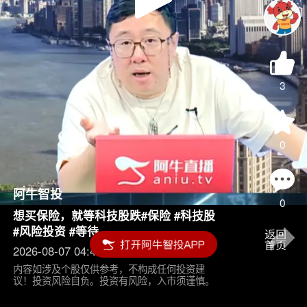
Play
Video
3
0
阿牛智投
0
想买保险，就等科技股跌#保险 #科技股
#风险投资 #等待
2026-08-07 04:45
内容如涉及个股仅供参考，不构成任何投资建
议！投资风险自负。投资有风险，入市须谨慎。