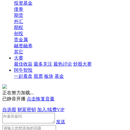
投资基金
债券
期货
外汇
期权
创投
贵金属
融资融券
其它
大赛
最佳收益
最多关注
最热讨论
炒股大赛
阿牛智投
一起看盘
股票
板块
基金
正在努力加载
.
.
.
已静音开播
点击恢复音量
自选股
财富密钥
加入/续费VIP
发送