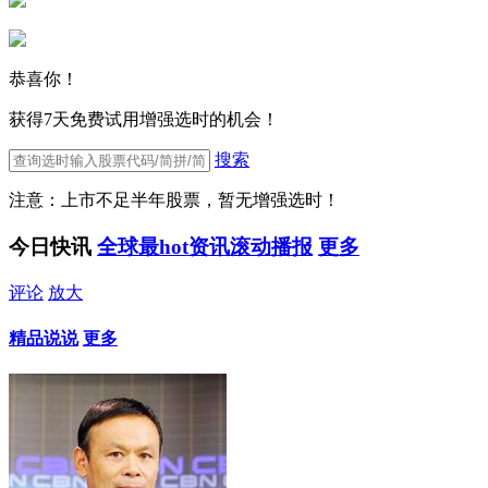
恭喜你！
获得7天免费试用增强选时的机会！
搜索
注意：上市不足半年股票，暂无增强选时！
今日快讯
全球最hot资讯滚动播报
更多
评论
放大
精品说说
更多