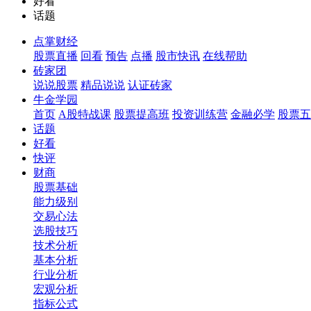
好看
话题
点掌财经
股票直播
回看
预告
点播
股市快讯
在线帮助
砖家团
说说股票
精品说说
认证砖家
牛金学园
首页
A股特战课
股票提高班
投资训练营
金融必学
股票五
话题
好看
快评
财商
股票基础
能力级别
交易心法
选股技巧
技术分析
基本分析
行业分析
宏观分析
指标公式