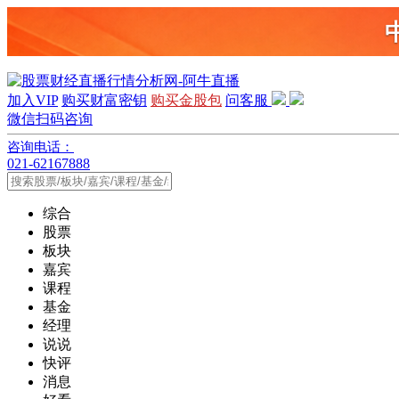
加入VIP
购买财富密钥
购买金股包
问客服
微信扫码咨询
咨询电话：
021-62167888
综合
股票
板块
嘉宾
课程
基金
经理
说说
快评
消息