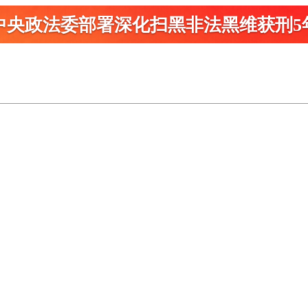
中央政法委部署深化扫黑
非法黑维获刑5