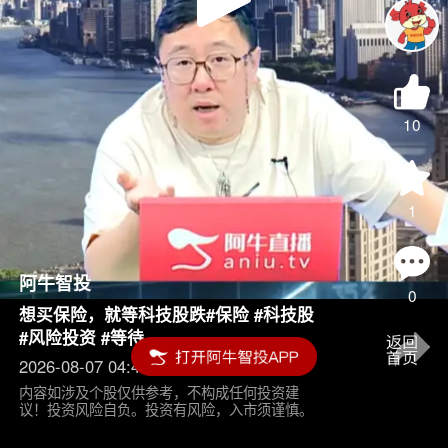
Play
Video
10
1
阿牛智投
0
想买保险，就等科技股跌#保险 #科技股
#风险投资 #等待
2026-08-07 04:45
内容如涉及个股仅供参考，不构成任何投资建
议！投资风险自负。投资有风险，入市须谨慎。