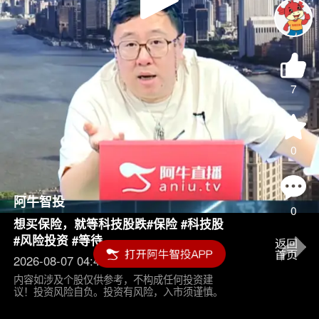
Play
Video
7
0
阿牛智投
0
想买保险，就等科技股跌#保险 #科技股
#风险投资 #等待
2026-08-07 04:45
内容如涉及个股仅供参考，不构成任何投资建
议！投资风险自负。投资有风险，入市须谨慎。