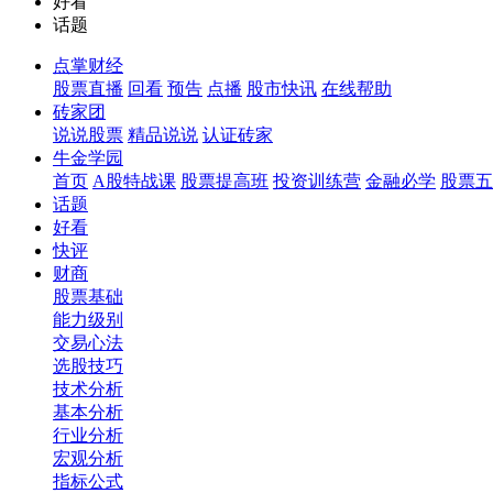
好看
话题
点掌财经
股票直播
回看
预告
点播
股市快讯
在线帮助
砖家团
说说股票
精品说说
认证砖家
牛金学园
首页
A股特战课
股票提高班
投资训练营
金融必学
股票五
话题
好看
快评
财商
股票基础
能力级别
交易心法
选股技巧
技术分析
基本分析
行业分析
宏观分析
指标公式