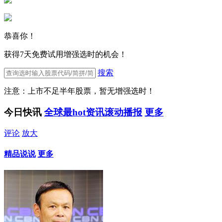
恭喜你！
获得7天免费试用增强选时的机会！
搜索
注意：上市不足半年股票，暂无增强选时！
今日快讯
全球最hot资讯滚动播报
更多
评论
放大
精品说说
更多