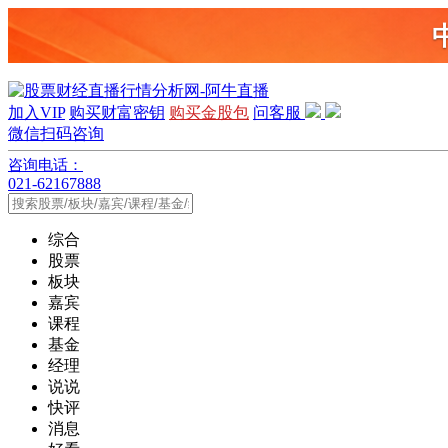
加入VIP
购买财富密钥
购买金股包
问客服
微信扫码咨询
咨询电话：
021-62167888
综合
股票
板块
嘉宾
课程
基金
经理
说说
快评
消息