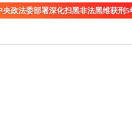
中央政法委部署深化扫黑
非法黑维获刑5