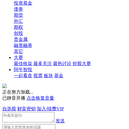
投资基金
债券
期货
外汇
期权
创投
贵金属
融资融券
其它
大赛
最佳收益
最多关注
最热讨论
炒股大赛
阿牛智投
一起看盘
股票
板块
基金
正在努力加载
.
.
.
已静音开播
点击恢复音量
自选股
财富密钥
加入/续费VIP
发送