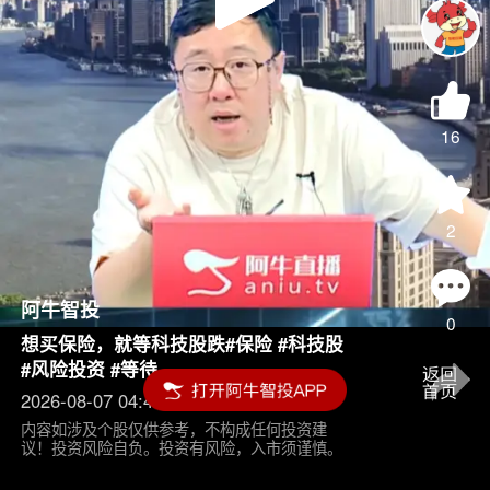
Play
Video
16
2
阿牛智投
0
想买保险，就等科技股跌#保险 #科技股
#风险投资 #等待
2026-08-07 04:45
内容如涉及个股仅供参考，不构成任何投资建
议！投资风险自负。投资有风险，入市须谨慎。