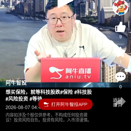
Play
Video
9
1
阿牛智投
0
想买保险，就等科技股跌#保险 #科技股
#风险投资 #等待
2026-08-07 04:45
内容如涉及个股仅供参考，不构成任何投资建
议！投资风险自负。投资有风险，入市须谨慎。