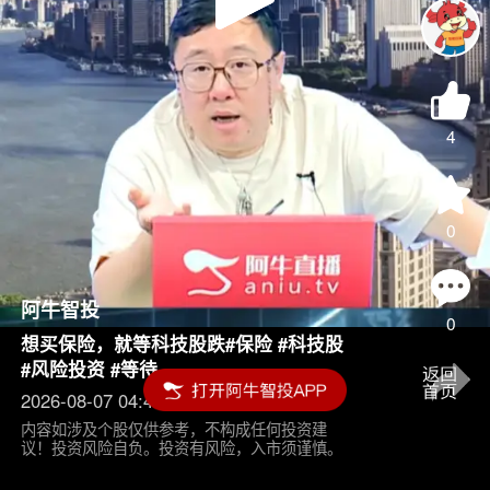
Play
Video
4
0
阿牛智投
0
想买保险，就等科技股跌#保险 #科技股
#风险投资 #等待
2026-08-07 04:45
内容如涉及个股仅供参考，不构成任何投资建
议！投资风险自负。投资有风险，入市须谨慎。