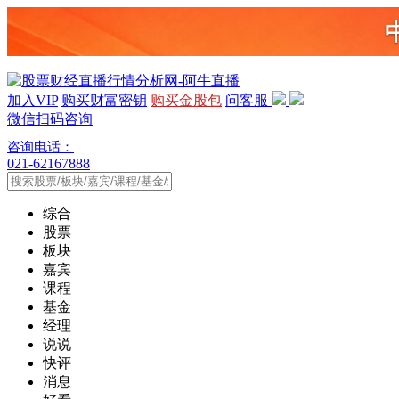
加入VIP
购买财富密钥
购买金股包
问客服
微信扫码咨询
咨询电话：
021-62167888
综合
股票
板块
嘉宾
课程
基金
经理
说说
快评
消息