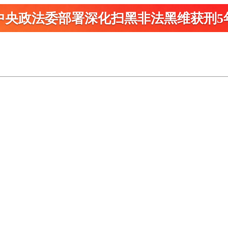
中央政法委部署深化扫黑
非法黑维获刑5