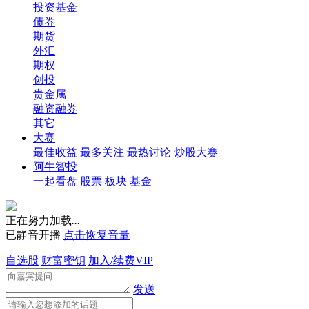
投资基金
债券
期货
外汇
期权
创投
贵金属
融资融券
其它
大赛
最佳收益
最多关注
最热讨论
炒股大赛
阿牛智投
一起看盘
股票
板块
基金
正在努力加载
.
.
.
已静音开播
点击恢复音量
自选股
财富密钥
加入/续费VIP
发送