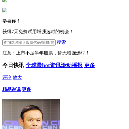
恭喜你！
获得7天免费试用增强选时的机会！
搜索
注意：上市不足半年股票，暂无增强选时！
今日快讯
全球最hot资讯滚动播报
更多
评论
放大
精品说说
更多