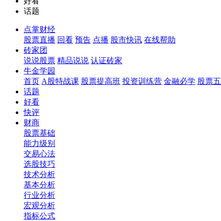
好看
话题
点掌财经
股票直播
回看
预告
点播
股市快讯
在线帮助
砖家团
说说股票
精品说说
认证砖家
牛金学园
首页
A股特战课
股票提高班
投资训练营
金融必学
股票五
话题
好看
快评
财商
股票基础
能力级别
交易心法
选股技巧
技术分析
基本分析
行业分析
宏观分析
指标公式