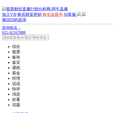
加入VIP
购买财富密钥
购买金股包
问客服
微信扫码咨询
咨询电话：
021-62167888
综合
股票
板块
嘉宾
课程
基金
经理
说说
快评
消息
好看
话题