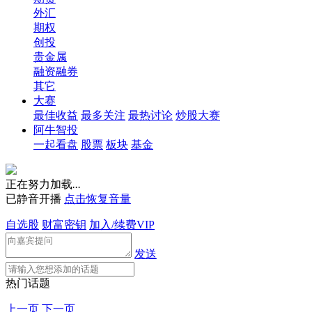
外汇
期权
创投
贵金属
融资融券
其它
大赛
最佳收益
最多关注
最热讨论
炒股大赛
阿牛智投
一起看盘
股票
板块
基金
正在努力加载
.
.
.
已静音开播
点击恢复音量
自选股
财富密钥
加入/续费VIP
发送
热门话题
上一页
下一页