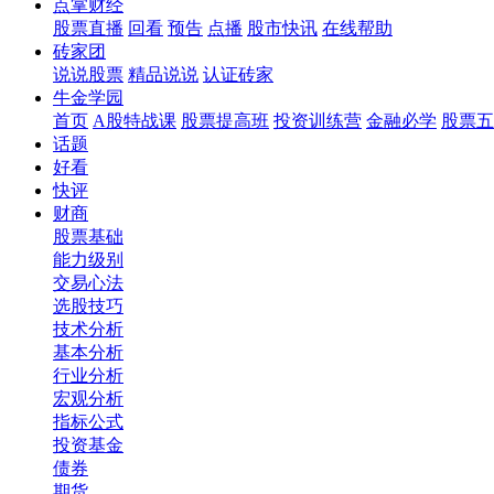
点掌财经
股票直播
回看
预告
点播
股市快讯
在线帮助
砖家团
说说股票
精品说说
认证砖家
牛金学园
首页
A股特战课
股票提高班
投资训练营
金融必学
股票五
话题
好看
快评
财商
股票基础
能力级别
交易心法
选股技巧
技术分析
基本分析
行业分析
宏观分析
指标公式
投资基金
债券
期货