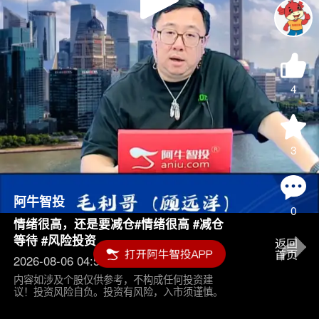
Play
Video
4
3
阿牛智投
0
情绪很高，还是要减仓#情绪很高 #减仓
等待 #风险投资
2026-08-06 04:55
内容如涉及个股仅供参考，不构成任何投资建
议！投资风险自负。投资有风险，入市须谨慎。