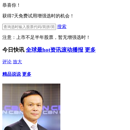
恭喜你！
获得7天免费试用增强选时的机会！
搜索
注意：上市不足半年股票，暂无增强选时！
今日快讯
全球最hot资讯滚动播报
更多
评论
放大
精品说说
更多