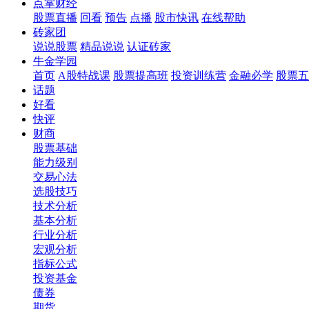
点掌财经
股票直播
回看
预告
点播
股市快讯
在线帮助
砖家团
说说股票
精品说说
认证砖家
牛金学园
首页
A股特战课
股票提高班
投资训练营
金融必学
股票五
话题
好看
快评
财商
股票基础
能力级别
交易心法
选股技巧
技术分析
基本分析
行业分析
宏观分析
指标公式
投资基金
债券
期货