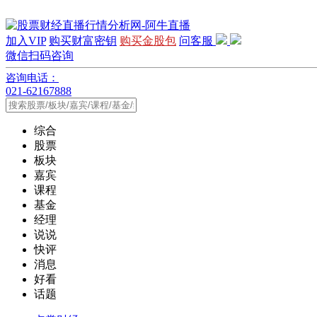
加入VIP
购买财富密钥
购买金股包
问客服
微信扫码咨询
咨询电话：
021-62167888
综合
股票
板块
嘉宾
课程
基金
经理
说说
快评
消息
好看
话题