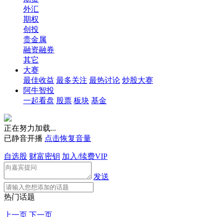
外汇
期权
创投
贵金属
融资融券
其它
大赛
最佳收益
最多关注
最热讨论
炒股大赛
阿牛智投
一起看盘
股票
板块
基金
正在努力加载
.
.
.
已静音开播
点击恢复音量
自选股
财富密钥
加入/续费VIP
发送
热门话题
上一页
下一页