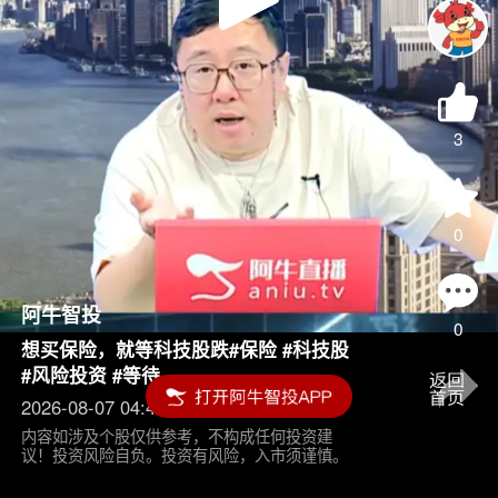
Play
Video
3
0
阿牛智投
0
想买保险，就等科技股跌#保险 #科技股
#风险投资 #等待
2026-08-07 04:45
内容如涉及个股仅供参考，不构成任何投资建
议！投资风险自负。投资有风险，入市须谨慎。