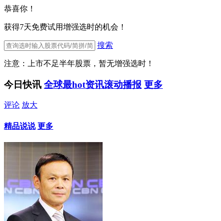
恭喜你！
获得7天免费试用增强选时的机会！
搜索
注意：上市不足半年股票，暂无增强选时！
今日快讯
全球最hot资讯滚动播报
更多
评论
放大
精品说说
更多