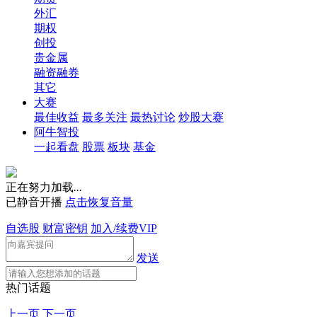
外汇
期权
创投
贵金属
融资融券
其它
大赛
最佳收益
最多关注
最热讨论
炒股大赛
阿牛智投
一起看盘
股票
板块
基金
正在努力加载
.
.
.
已静音开播
点击恢复音量
自选股
财富密钥
加入/续费VIP
发送
热门话题
上一页
下一页