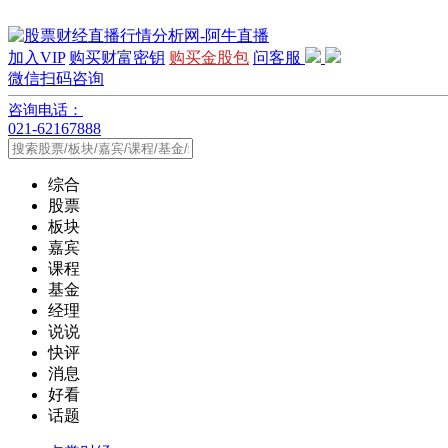
加入VIP
购买财富密钥
购买金股包
问客服
微信扫码咨询
咨询电话：
021-62167888
综合
股票
板块
嘉宾
课程
基金
经理
说说
快评
消息
好看
话题