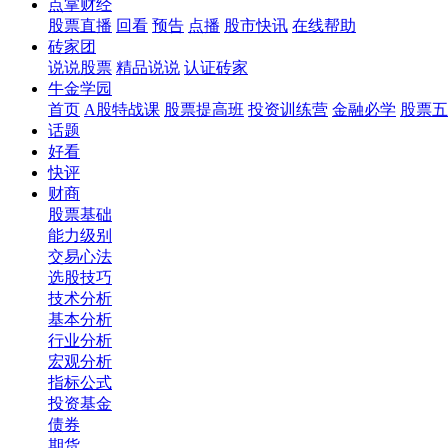
点掌财经
股票直播
回看
预告
点播
股市快讯
在线帮助
砖家团
说说股票
精品说说
认证砖家
牛金学园
首页
A股特战课
股票提高班
投资训练营
金融必学
股票五
话题
好看
快评
财商
股票基础
能力级别
交易心法
选股技巧
技术分析
基本分析
行业分析
宏观分析
指标公式
投资基金
债券
期货