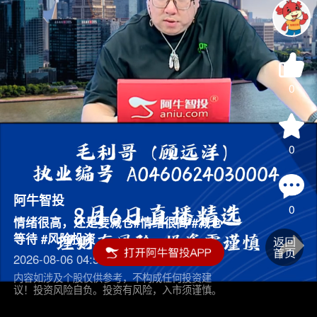
0
0
阿牛智投
0
情绪很高，还是要减仓#情绪很高 #减仓
等待 #风险投资
2026-08-06 04:55
内容如涉及个股仅供参考，不构成任何投资建
议！投资风险自负。投资有风险，入市须谨慎。