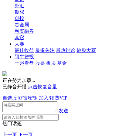
外汇
期权
创投
贵金属
融资融券
其它
大赛
最佳收益
最多关注
最热讨论
炒股大赛
阿牛智投
一起看盘
股票
板块
基金
正在努力加载
.
.
.
已静音开播
点击恢复音量
自选股
财富密钥
加入/续费VIP
发送
热门话题
上一页
下一页