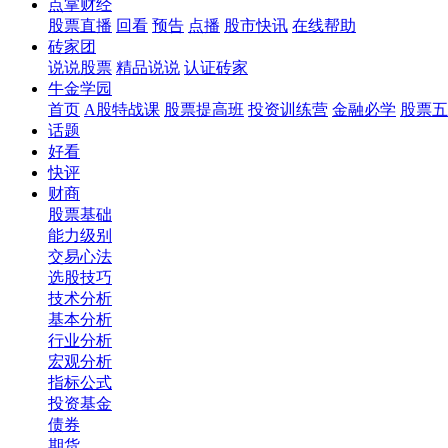
点掌财经
股票直播
回看
预告
点播
股市快讯
在线帮助
砖家团
说说股票
精品说说
认证砖家
牛金学园
首页
A股特战课
股票提高班
投资训练营
金融必学
股票五
话题
好看
快评
财商
股票基础
能力级别
交易心法
选股技巧
技术分析
基本分析
行业分析
宏观分析
指标公式
投资基金
债券
期货