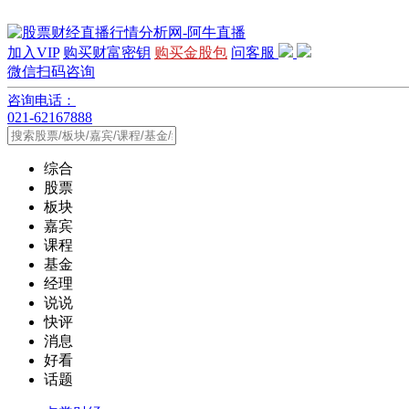
加入VIP
购买财富密钥
购买金股包
问客服
微信扫码咨询
咨询电话：
021-62167888
综合
股票
板块
嘉宾
课程
基金
经理
说说
快评
消息
好看
话题