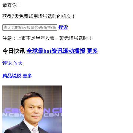
恭喜你！
获得7天免费试用增强选时的机会！
搜索
注意：上市不足半年股票，暂无增强选时！
今日快讯
全球最hot资讯滚动播报
更多
评论
放大
精品说说
更多