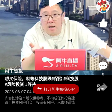
Play
Video
10
1
阿牛智投
0
想买保险，就等科技股跌#保险 #科技股
#风险投资 #等待
2026-08-07 04:45
内容如涉及个股仅供参考，不构成任何投资建
议！投资风险自负。投资有风险，入市须谨慎。