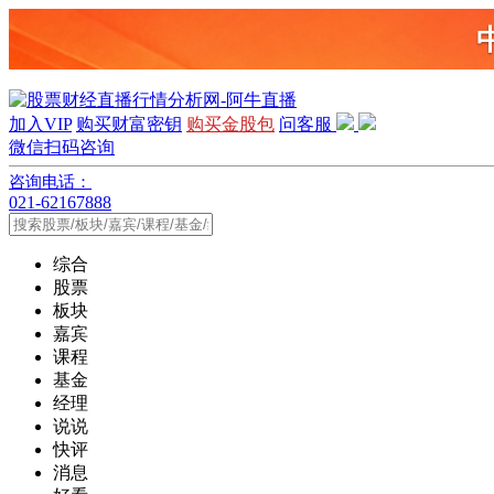
加入VIP
购买财富密钥
购买金股包
问客服
微信扫码咨询
咨询电话：
021-62167888
综合
股票
板块
嘉宾
课程
基金
经理
说说
快评
消息