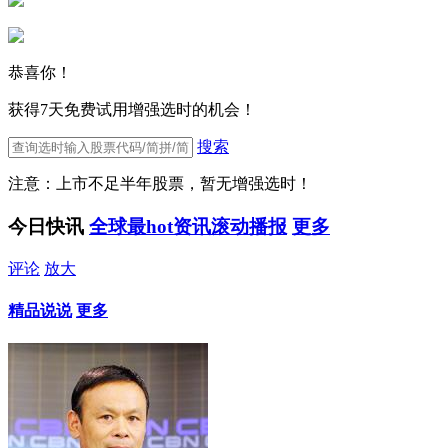
恭喜你！
获得7天免费试用增强选时的机会！
搜索
注意：上市不足半年股票，暂无增强选时！
今日快讯
全球最hot资讯滚动播报
更多
评论
放大
精品说说
更多